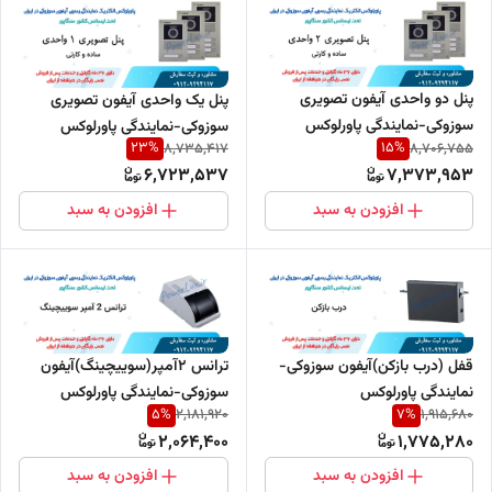
پنل دو واحدی آیفون تصویری
پنل یک واحدی آیفون تصویری
سوزوکی-نمایندگی پاورلوکس
سوزوکی-نمایندگی پاورلوکس
23
%
15
%
8,735,417
8,706,755
6,723,537
7,373,953
افزودن به سبد
افزودن به سبد
قفل (درب بازکن)آیفون سوزوکی-
ترانس 2آمپر(سوییچینگ)آیفون
نمایندگی پاورلوکس
سوزوکی-نمایندگی پاورلوکس
5
%
7
%
2,181,920
1,915,680
2,064,400
1,775,280
افزودن به سبد
افزودن به سبد