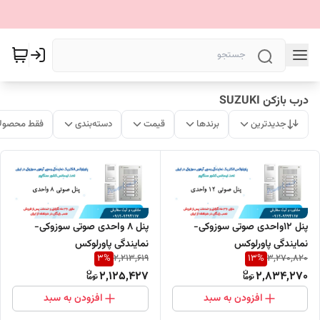
درب بازکن SUZUKI
جدیدترین
برندها
قیمت
دسته‌بندی
فقط محصولا
پنل 12واحدی صوتی سوزوکی-
پنل 8 واحدی صوتی سوزوکی-
نمایندگی پاورلوکس
نمایندگی پاورلوکس
3
%
13
%
2,213,619
3,270,820
2,125,427
2,834,270
افزودن به سبد
افزودن به سبد