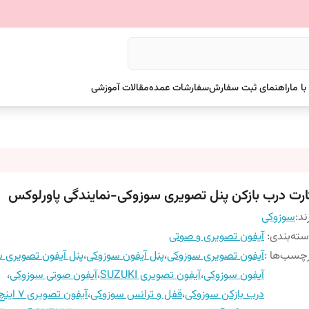
ا ما
راهنمای ثبت سفارش
سفارشات عمده
مقالات آموزشی
ارت درب بازکن پنل تصویری سوزوکی-نمایندگی پاورلوکس
ند:
سوزوکی
ته‌بندی
:
آیفون تصویری و صوتی
چسب‌ها :
آیفون تصویری سوزوکی
،
پنل آیفون سوزوکی
،
پنل آیفون تصویری 
آیفون سوزوکی
،
آیفون تصویری SUZUKI
،
آیفون صوتی سوزوکی
،
درب بازکن سوزوکی
،
قفل و ترانس سوزوکی
،
آیفون تصویری 7 اینچ