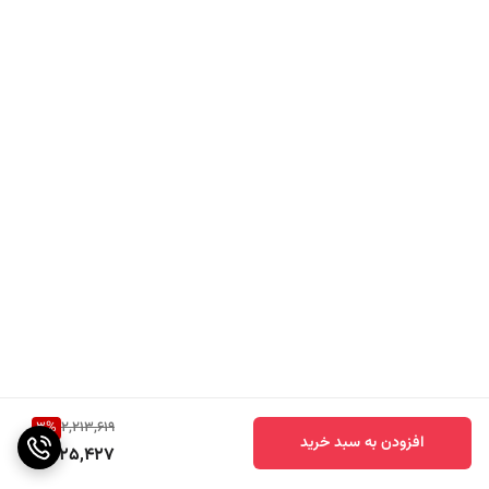
3
%
2,213,619
افزودن به سبد خرید
2,125,427