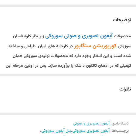
توضیحات
آیفون تصویری و صوتی سوزوکی
محصولات
زیر نظر کارشناسان
کورپوریشن سنگاپور
سوزوکی
در کارخانه های ایران طراحی و ساخته
شده است و این انتظار وجود دارد که محصولات تولیدی سوزوکی همان
کیفیتی که در اذهان تاکنون داشته را برآورده سازد. پس در اولین مرحله این
اطمینان وجود دارد که محصولات تولیدی دربازکن تصویری و صوتی ساخته
شده در ایران از طرف کمپانی مادر سوزوکی تاییدیه دارد.
نظرات
0912-9294117 مشاوره رایگان
گارانتی معتبر و نصب رایگان
سوزوکی دقیقا متوجه شد برای اینکه بتواند فروش خوبی را در ایران تجربه کند
دسته‌بندی
:
آیفون تصویری و صوتی
باید گارانتی معتبر و بلند مدتی به مانند دیگر شرکتهای سازنده آیفون تصویری
برچسب‌ها :
آیفون تصویری سوزوکی
،
پنل آیفون سوزوکی
،
در ایران، برای مشتریانش در نظر بگیرد. این شرکت همه ی محصولات خود را با