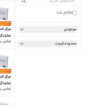
آنا(آنااِل تک)
موجودی
نمایندگ
تماس بگ
محدوده قیمت
نمایندگ
تماس بگ