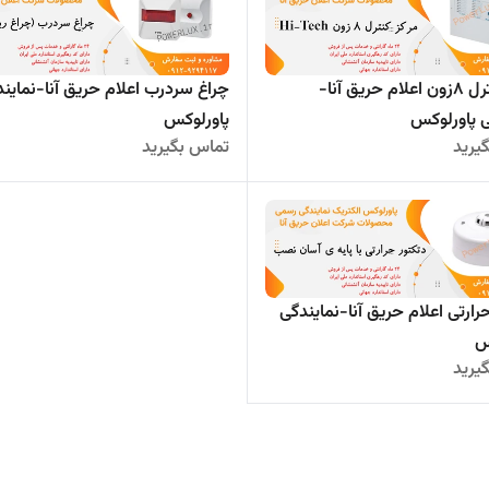
مرکز کنترل 8زون اعلام حریق آنا-
چراغ سردرب اعلام حریق آنا-نماین
ی پاورلوکس
پاورلوکس
یرید
تماس بگیرید
رارتی اعلام حریق آنا-نمایندگی
س
یرید