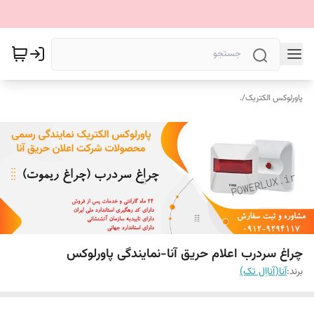
پاورلوکس الکتریک
/
.
چراغ سردرب اعلام حریق آنا-نمایندگی پاورلوکس
برند:
آنا(آنااِل تک)