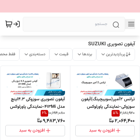
آیفون تصویری SUZUKI
پربازدیدترین
برندها
قیمت
دسته‌بندی
فقط محصو
ترانس 2آمپر(سوییچینگ)آیفون
آیفون تصویری سوزوکی 4.3اینچ
سوزوکی-نمایندگی پاورلوکس
مدل 413Mi-نمایندگی پاورلوکس
6
%
5
%
10,194,080
2,181,920
9,483,760
2,064,400
افزودن به سبد
افزودن به سبد