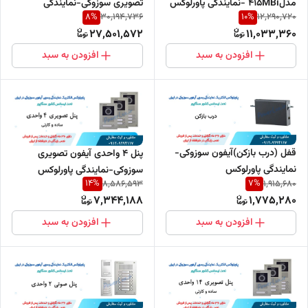
مدل415MBi -نمایندگی پاورلوکس
تصویری سوزوکی-نمایندگی
8
%
10
%
30,194,736
12,290,720
پاورلوکس
27,501,572
11,033,360
افزودن به سبد
افزودن به سبد
قفل (درب بازکن)آیفون سوزوکی-
پنل 4 واحدی آیفون تصویری
نمایندگی پاورلوکس
سوزوکی-نمایندگی پاورلوکس
14
%
7
%
8,586,593
1,915,680
7,344,188
1,775,280
افزودن به سبد
افزودن به سبد