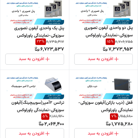
پنل دو واحدی آیفون تصویری
پنل یک واحدی آیفون تصویری
سوزوکی-نمایندگی پاورلوکس
سوزوکی-نمایندگی پاورلوکس
23
%
15
%
8,735,417
8,706,755
6,723,537
7,373,953
افزودن به سبد
افزودن به سبد
قفل (درب بازکن)آیفون سوزوکی-
ترانس 2آمپر(سوییچینگ)آیفون
نمایندگی پاورلوکس
سوزوکی-نمایندگی پاورلوکس
5
%
7
%
2,181,920
1,915,680
2,064,400
1,775,280
افزودن به سبد
افزودن به سبد