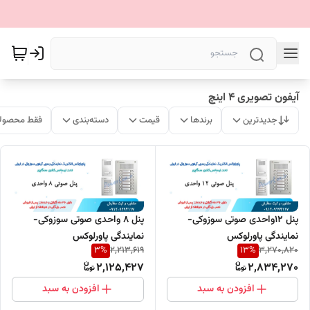
آیفون تصویری 4 اینچ
جدیدترین
برندها
قیمت
دسته‌بندی
فقط محصولا
پنل 12واحدی صوتی سوزوکی-
پنل 8 واحدی صوتی سوزوکی-
نمایندگی پاورلوکس
نمایندگی پاورلوکس
3
%
13
%
2,213,619
3,270,820
2,125,427
2,834,270
افزودن به سبد
افزودن به سبد