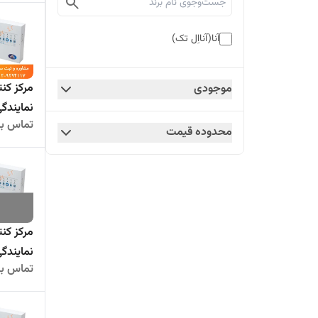
آنا(آنااِل تک)
موجودی
نمایندگ
تماس بگ
محدوده قیمت
نمایندگ
تماس بگ