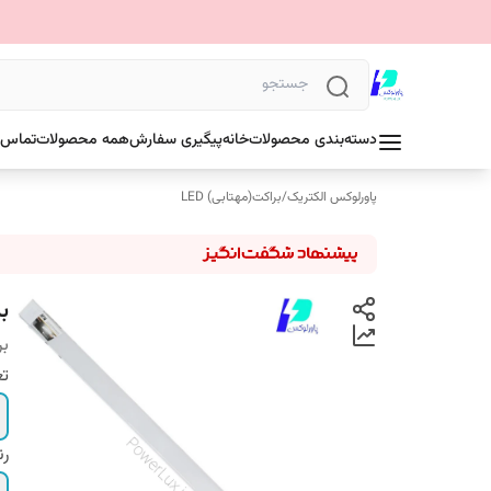
دسته‌بندی محصولات
خانه
پیگیری سفارش
همه محصولات
تماس ب
پاورلوکس الکتریک
/
براکت(مهتابی) LED
براکت 
بر
تع
رن