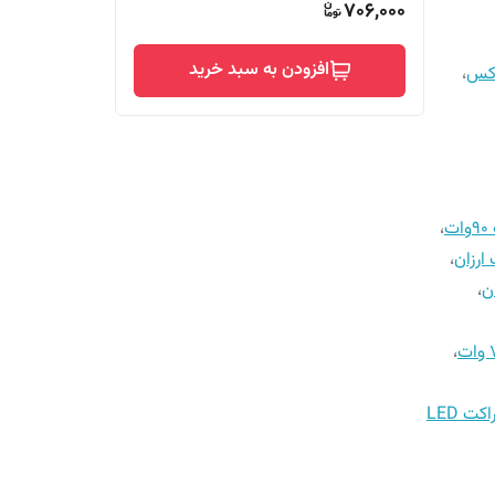
706,000
افزودن به سبد خرید
،
ت
،
ارزان
،
،
،
اکت LED