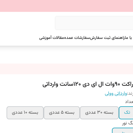
ا ما
راهنمای ثبت سفارش
سفارشات عمده
مقالات آموزشی
90وات ال ای دی 120سانت وارداتی
ند:
وارداتی وولی
داد
تک
بسته 30 عددی
بسته 5 عددی
بسته 10 عددی
گ نور