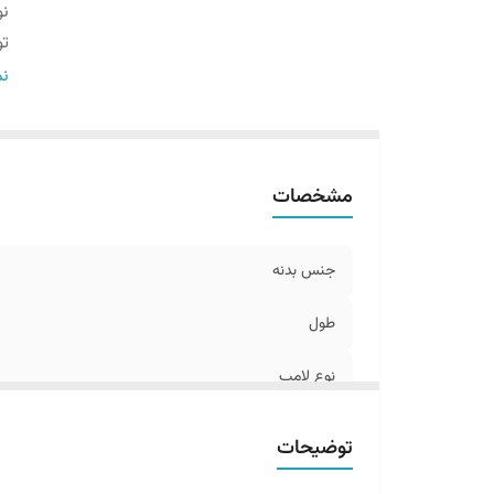
نو
تو
ع
نم
می
ن
دم
مشخصات
جنس بدنه
طول
نوع لامپ
توان
توضیحات
عرض