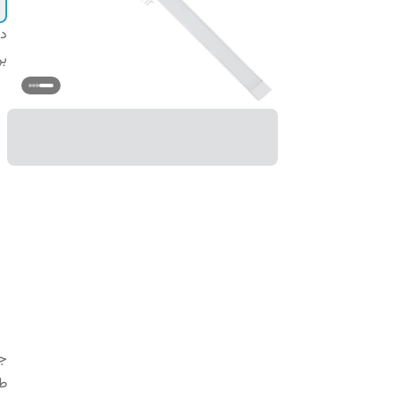
دس
بر
ج
ط