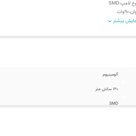
ع لامپ
:
SMD
ان
:
90وات
رض
:
6/5سانتی متر
ایش بیشتر
زان شدت نور
:
~6300 لومن
حوه نصب
:
دیوار و سقف
ای نوری
:
6000 کلوین
آلومینیوم
120 سانتی متر
SMD
90وات
6/5سانتی متر