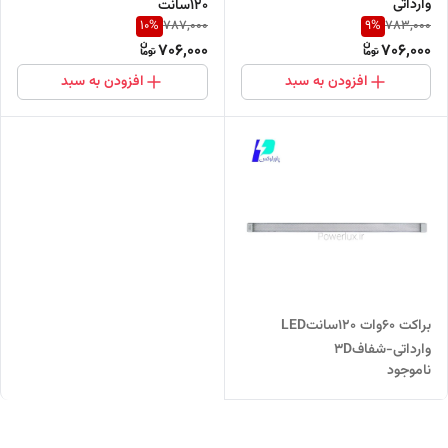
وارداتی
120سانت
10
%
9
%
787,000
783,000
706,000
706,000
افزودن به سبد
افزودن به سبد
براکت 60وات 120سانتLED
وارداتی-شفاف3D
ناموجود