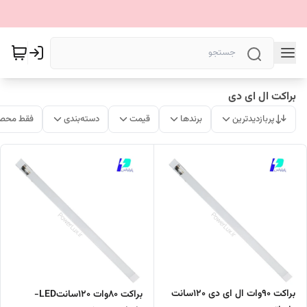
براکت ال ای دی
پربازدیدترین
برندها
قیمت
دسته‌بندی
فقط محصو
براکت 90وات ال ای دی 120سانت
براکت 80وات 120سانتLED-