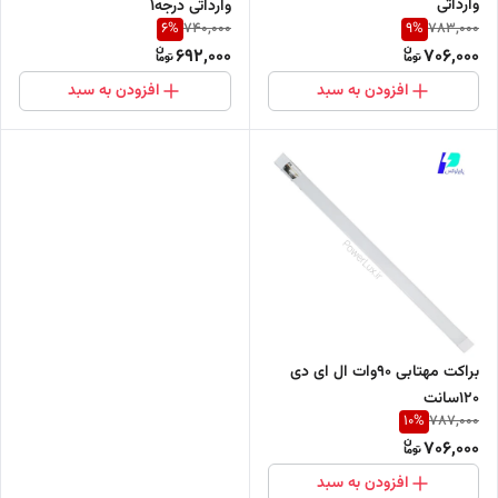
وارداتی
وارداتی درجه۱
6
%
9
%
740,000
783,000
692,000
706,000
افزودن به سبد
افزودن به سبد
براکت مهتابی 90وات ال ای دی
120سانت
10
%
787,000
706,000
افزودن به سبد