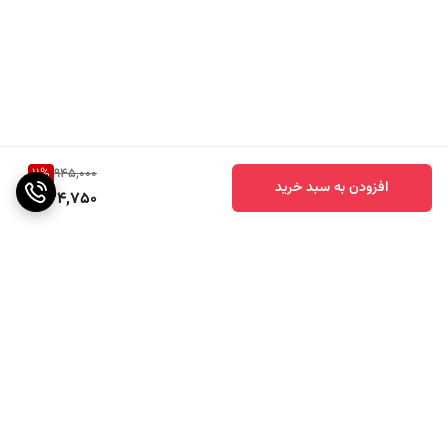
11
%
945,000
افزودن به سبد خرید
834,750
برگشت به بالا