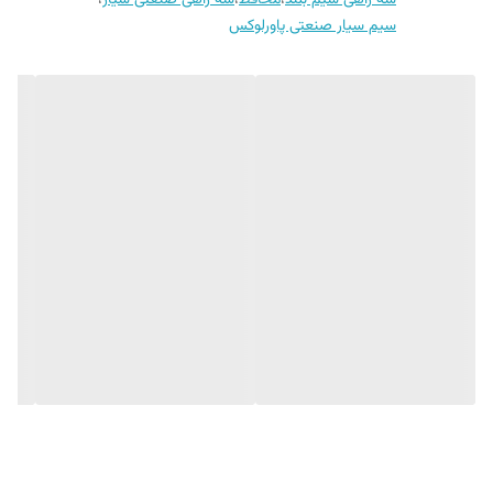
سه راهی سیم بلند
،
محافط
،
سه راهی صنعتی سیار
،
نوع کابل: افشان 2×1.5 میلی‌متر مربع
سیم سیار صنعتی پاورلوکس
جنس بدنه: پلاستیک صنعتی مقاوم در برابر ضربه
دارای درپوش محافظ پریزها
مناسب استفاده در محیط‌های کارگاهی و صنعتی
انعطاف‌پذیری بالا و حمل آسان
مزایا
✅ وزن کمتر و انعطاف بیشتر نسبت به کابل‌های ضخیم‌تر
✅ مناسب برای انواع ابزارهای برقی سبک، روشنایی، شارژرها، دستگاه‌های
اداری و تجهیزات عمومی
✅ مقاومت مناسب در برابر کشش و خم‌شدگی
✅ اشغال فضای کمتر هنگام جمع‌آوری کابل
✅ امکان استفاده همزمان از چند مصرف‌کننده با رعایت جریان مجاز
کاربردها
کارگاه‌های فنی