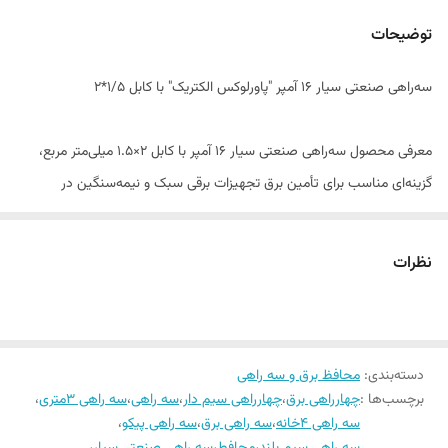
برند
پاورلوکس
توضیحات
مصارف
صنعتی سبک، فروشگاهی
سه‌راهی صنعتی سیار ۱۶ آمپر "پاورلوکس الکتریک" با کابل ۱/۵*۲
نوع کابل
افشان CCA با روکش PVC
جنس بدنه
پلاستیک ضدضربه
معرفی محصول سه‌راهی صنعتی سیار 16 آمپر با کابل 2×1.5 میلی‌متر مربع،
گزینه‌ای مناسب برای تأمین برق تجهیزات برقی سبک و نیمه‌سنگین در
محیط‌های خانگی، کارگاهی، فروشگاهی و صنعتی است. این محصول با بدنه
مقاوم و پریزهای درب‌دار، ایمنی بالایی در برابر گردوغبار و آسیب‌های محیطی
نظرات
ایجاد می‌کند. کابل استفاده‌شده از نوع افشان انعطاف‌پذیر بوده و حمل و
جابجایی آن را آسان می‌سازد.
ویژگی‌ها
دسته‌بندی
:
تعداد خروجی: 3 پریز برق
محافظ برق و سه راهی
برچسب‌ها :
چهارراهی برق
،
چهارراهی سیم دار
،
سه راهی
،
سه راهی 3متری
،
جریان نامی: 16 آمپر
سه راهی 4خانه
،
سه راهی برق
،
سه راهی پیکو
،
ولتاژ کاری: 220 تا 250 ولت AC