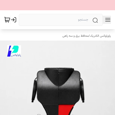
پاورلوکس الکتریک
/
محافظ برق و سه راهی