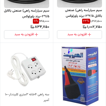
سیم سیار(سه راهی) صنعتی
سیم سیار(سه راهی) صنعتی باکابل
باکابل ۲/۵*2-برند پاورلوکس
1/5*2-برند پاورلوکس
11
%
23
%
945,000
1,312,500
834,750
1,002,750
افزودن به سبد
افزودن به سبد
سه راهی ۴خانه 3متری کلیددار-۱۰
آمپر