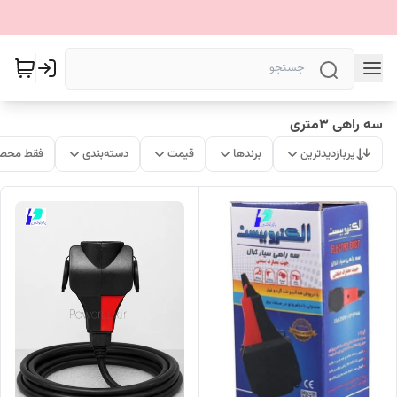
سه راهی 3متری
پربازدیدترین
برندها
قیمت
دسته‌بندی
فقط محصو