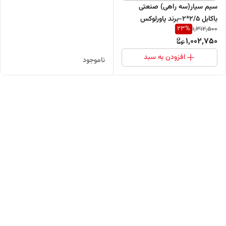
سیم سیار(سه راهی) صنعتی
باکابل ۲/۵*2-برند پاورلوکس
23
%
1,312,500
1,002,750
افزودن به سبد
ناموجود