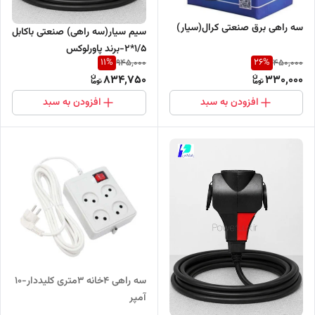
سه راهی برق صنعتی کرال(سیار)
سیم سیار(سه راهی) صنعتی باکابل
1/5*2-برند پاورلوکس
11
%
26
%
945,000
450,000
834,750
330,000
افزودن به سبد
افزودن به سبد
سه راهی ۴خانه 3متری کلیددار-۱۰
آمپر