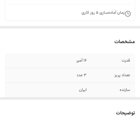
زمان آماده‌سازی
5
روز کاری
مشخصات
قدرت
۱۶ آمپر
تعداد پریز
۳ عدد
سازنده
ایران
مشخصات مهم
✅ضد ضربه و مقاوم برای محیط‌های صنعتی
✅تحمل جریان بالا مناسب دستگاه‌های پرمصرف
توضیحات
✅مقاوم در برابر آب و گرد و غبار ✅طراحی
ارگونومیک برای استفاده آسان✅ بدنه باکیفیت و
بادوام ✅دارای درپوش پریز✅قابلیت اتصال به
انواع کابل با طول دلخواه