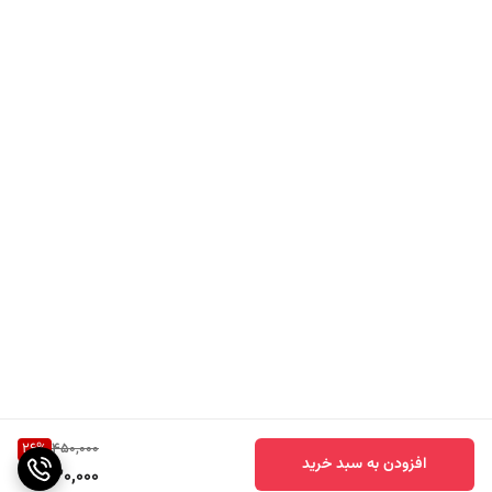
26
%
450,000
افزودن به سبد خرید
330,000