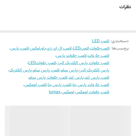
نظرات
دسته‌بندی
:
لامپ LED
برچسب‌ها :
لامپ۵۰وات
،
لامپLED
،
لامپ ال ای دی
،
پاورلوکس
،
لامپ پارس
،
لامپ ۵۰ وات
،
لامپ ۵۰وات پارس
،
لامپ ۵۰وات پارس الکتریک البرز
،
لامپ ۵۰واتLED
،
پارس الکتریک البرز
،
پارس سام
،
لامپ پارس سام
،
پارس الکتریک
،
لامپ پارس لند
،
پارس لند
،
لامپ ۵۰وات پارس سام
،
لامپ ۵۰ وات پارس بتا
،
لامپ پارس بتا
،
لامپ لومکس
،
لامپ 50وات لومکس
،
لومکس
،
lumax
فوق کم مصرف
✅نوع لامپ
SMD
و
✅بدنه سنگین و دارای صفحه فلزی جهت خنک کردن چیپ smd