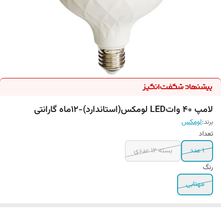
لامپ 40 واتLED لومکس(استاندارد)-۱۲ماه گارانتی
برند:
لومکس
تعداد
۱ عدد
بسته 12 عددی
رنگ
مهتابی