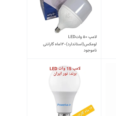
لامپ 50 واتLED
لومکس(استاندارد)-۱۲ماه گارانتی
ناموجود