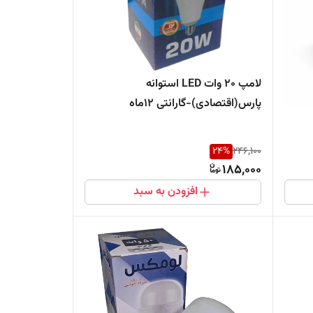
لامپ ۲۰ وات LED استوانه
پارس(اقتصادی)-گارانتی ۱۲ماه
24
%
246,100
185,000
افزودن به سبد