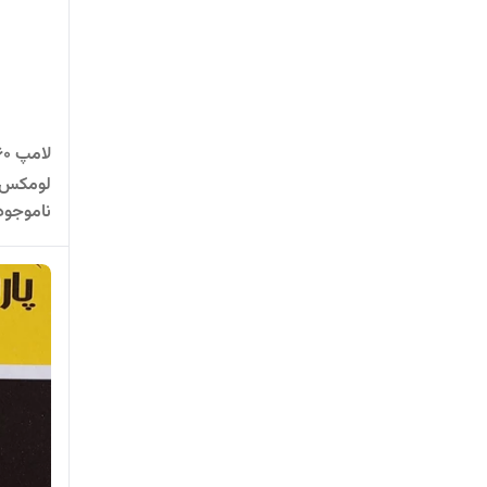
لومکس(استاند
ناموجود