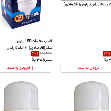
لامپ 50 واتLED پارس
سام(اقتصادی)-۱۲ماه گارانتی
30
%
555,330
24
%
385,000
3
افزودن به سبد
افزودن به سبد