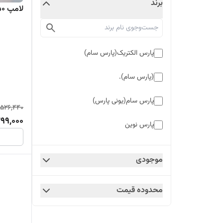
برند
لامپ 50 واتLEDبرند پارس(اقتصادی)
پارس الکتریک(پارس سام)
(پارس سام).
پارس سام(یونی پارس)
526,440
99,000
پارس نوین
پاورلوکس
موجودی
پاورلوکس(نور ایران)
محدوده قیمت
لومکس
یونی برایت