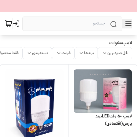
لامپ۵۰وات
جدیدترین
برندها
قیمت
دسته‌بندی
فقط محصولا
لامپ 50 واتLEDبرند
پارس(اقتصادی)