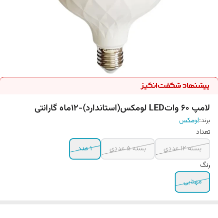
لامپ 60 واتLED لومکس(استاندارد)-۱۲ماه گارانتی
برند:
لومکس
تعداد
بسته 12 عددی
بسته ۵ عددی
۱ عدد
رنگ
مهتابی