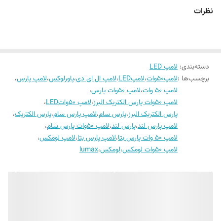
نظرات
دسته‌بندی
:
لامپ LED
برچسب‌ها :
لامپ۵۰وات
،
لامپLED
،
لامپ ال ای دی
،
پاورلوکس
،
لامپ پارس
،
لامپ ۵۰ وات
،
لامپ ۵۰وات پارس
،
لامپ ۵۰وات پارس الکتریک البرز
،
لامپ ۵۰واتLED
،
پارس الکتریک البرز
،
پارس سام
،
لامپ پارس سام
،
پارس الکتریک
،
لامپ پارس لند
،
پارس لند
،
لامپ ۵۰وات پارس سام
،
لامپ ۵۰ وات پارس بتا
،
لامپ پارس بتا
،
لامپ لومکس
،
لامپ 50وات لومکس
،
لومکس
،
lumax
فوق کم مصرف
✅نوع لامپ
SMD
و
✅بدنه سنگین و دارای صفحه فلزی جهت خنک کردن چیپ smd