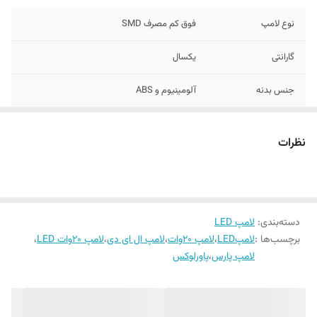
نوع لامپ
فوق کم مصرف SMD
گارانتی
یکسال
جنس بدنه
آلومینیوم و ABS
میزان شدت نور
۲۵۰۰ لومن
نظرات
سازنده
ایران
دسته‌بندی
:
لامپ LED
برچسب‌ها :
لامپLED
،
لامپ ۲۰وات
،
لامپ ال ای دی
،
لامپ ۲۰وات LED
،
لامپ پارس
،
پاورلوکس