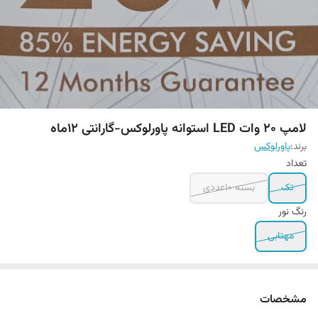
لامپ ۲۰ وات LED استوانه پاورلوکس-گارانتی ۱۲ماه
برند:
پاورلوکس
تعداد
تک
بسته ۱۰عددی
رنگ نور
مهتابی
مشخصات