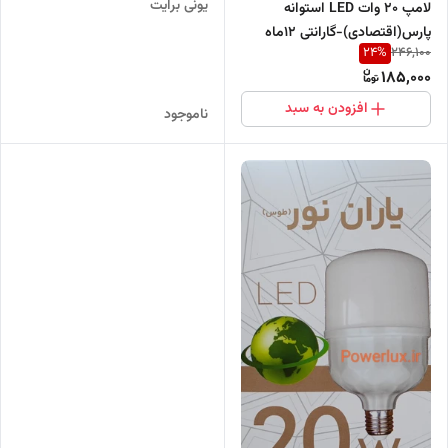
یونی برایت
لامپ ۲۰ وات LED استوانه
پارس(اقتصادی)-گارانتی ۱۲ماه
24
%
246,100
185,000
افزودن به سبد
ناموجود