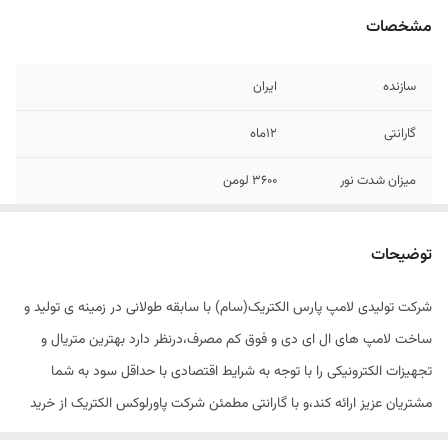
مشخصات
سازنده
ایران
گارانتی
12ماه
میزان شدت نور
۳۶۰۰ لومن
ابعاد
۲۱۰*۱۱۵ mm
توضیحات
طول عمر
۲۵۰۰۰ ساعت
شرکت تولیدی لامپ پارس الکتریک(سام) با سابقه طولانی در زمینه ی تولید و
ساخت لامپ های ال ای دی و فوق کم مصرف،درنظر دارد بهترین متریال و
تجهیزات الکترونیکی را با توجه به شرایط اقتصادی با حداقل سود به شما
مشتریان عزیز ارائه کند،و با گارانتی مطمئن شرکت پاورلوکس الکتریک از خرید
خود اطمینان بیشتری حاصل کنید.