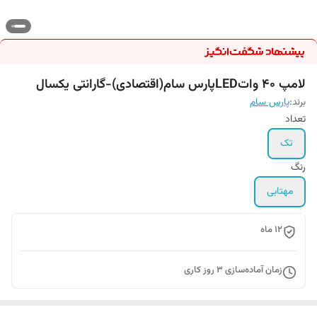
لامپ 40 واتLEDپارس سام(اقتصادی)-گارانتی یکسال
برند:
پارس سام
تعداد
تک
رنگ
مهتابی
12 ماه
زمان آماده‌سازی
3
روز کاری