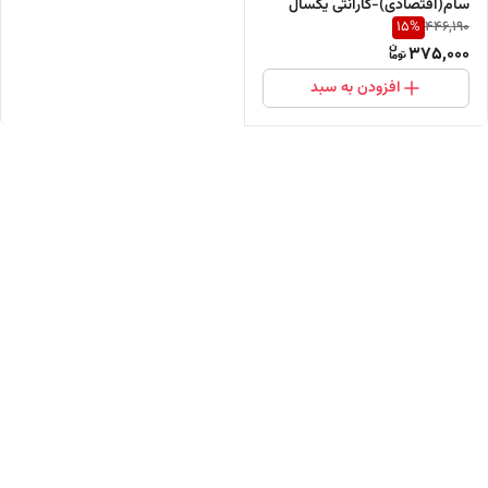
سام(اقتصادی)-گارانتی یکسال
15
%
446,190
375,000
افزودن به سبد