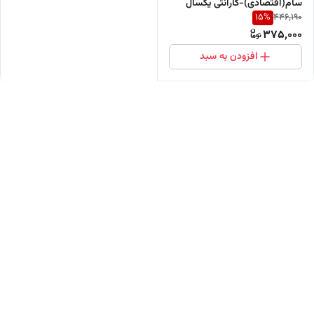
سام(اقتصادی)-گارانتی یکسال
15
%
446,190
375,000
افزودن به سبد