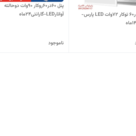
پنل 60در60روکار ۹٠وات دوحالته
آواتارLED-گارانتی۲۴ماه
پنل 60در60 توکار ۷۲وات LED پارس-
ناموجود