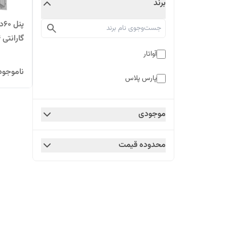
برند
گارانتی 14ماه
آواتار
ناموجود
پارس پلاس
موجودی
محدوده قیمت