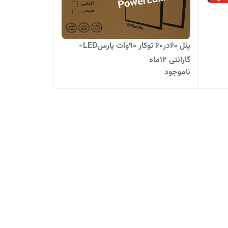
پنل 60در60 توکار ۹۰وات پارسLED-
گارانتی ۱۲ماه
ناموجود