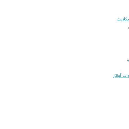
،
،
،