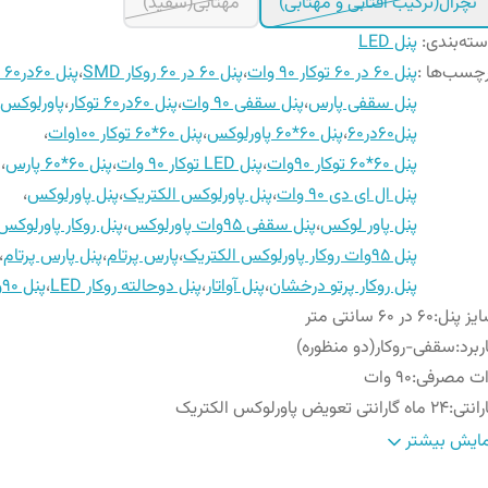
نچرال(ترکیب آفتابی و مهتابی)
مهتابی(سفید)
ته‌بندی
:
پنل LED
چسب‌ها :
پنل ۶۰ در ۶۰ توکار ۹۰ وات
،
پنل ۶۰ در ۶۰ روکار SMD
،
پنل ۶۰در۶۰ بکلایت
پنل سقفی پارس
،
پنل سقفی ۹۰ وات
،
پنل ۶۰در۶۰ توکار
،
پاورلوکس
پنل۶۰در۶۰
،
پنل 60*60 پاورلوکس
،
پنل 60*60 توکار 100وات
،
پنل 60*60 توکار 90وات
،
پنل LED توکار 90 وات
،
پنل 60*60 پارس
،
پنل ال ای دی 90 وات
،
پنل پاورلوکس الکتریک
،
پنل پاورلوکس
،
پنل پاور لوکس
،
پنل سقفی 95وات پاورلوکس
،
پنل روکار پاورلوکس
پنل 95وات روکار پاورلوکس الکتریک
،
پارس پرتام
،
پنل پارس پرتام
،
پنل روکار پرتو درخشان
،
پنل آواتار
،
پنل دوحالته روکار LED
،
پنل 90وات آواتار
یز پنل
:
۶۰ در ۶۰ سانتی متر
ربرد
:
سقفی-روکار(دو منظوره)
ات مصرفی
:
۹٠ وات
رانتی
:
۲۴ ماه گارانتی تعویض پاورلوکس الکتریک
وع چیپ
:
SMD
ایش بیشتر
نس بدنه
:
آلومینیوم