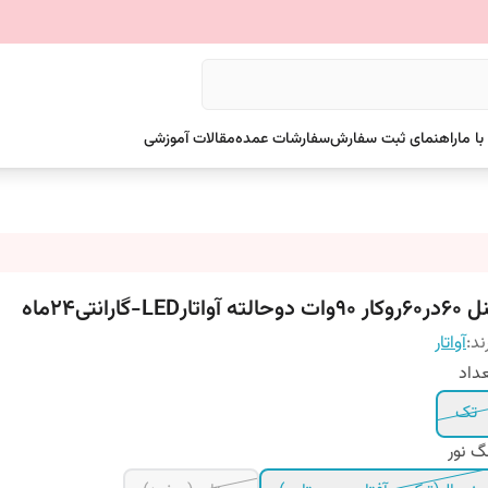
ا ما
راهنمای ثبت سفارش
سفارشات عمده
مقالات آموزشی
ار ۹٠وات دوحالته آواتارLED-گارانتی۲۴ماه
ند:
آواتار
داد
تک
گ نور