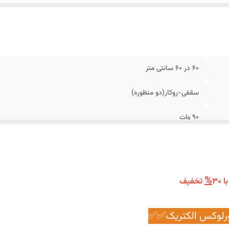
ای نوری
:
6500 کلوین(مهتابی)، ۳۰۰۰کلوین(آفتابی)، ۴٠٠٠کلوین(نچرال)
زان شدت نور
:
۸۶٠٠ لومن
بلیت
:
دارای دوحالت کم نور و پرنور(۴۵وات و ۹٠وات) با استفاده از کلید دوپل
زنده
:
ایران
۶۰ در ۶۰ سانتی متر
سقفی-روکار(دو منظوره)
۹٠ وات
۲۴ ماه گارانتی تعویض پاورلوکس الکتریک
SMD
%
تخفیف
آلومینیوم
6500 کلوین(مهتابی)، ۳۰۰۰کلوین(آفتابی)، ۴٠٠٠کلوین(نچرال)