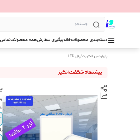
دسته‌بندی محصولات
خانه
پیگیری سفارش
همه محصولات
تماس ب
پاورلوکس الکتریک
/
پنل LED
پنل 60در60روک
بر
تع
رن