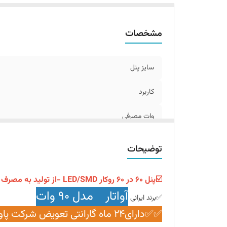
دم
می
مشخصات
قا
سا
سایز پنل
کاربرد
وات مصرفی
گارانتی
توضیحات
نوع چیپ
☑️پنل ۶۰ در ۶۰ روکار LED/SMD -از تولید به مصرف با 30
جنس بدنه
آواتار مدل 90 وات
✅برند ایرانی
✅✅دارای۲۴ ماه گارانتی تعویض شرکت پاورلوکس الکتریک✅✅
دمای نوری