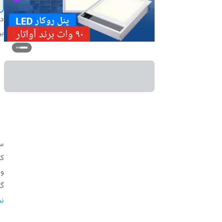
دس
بر
سا
کا
و
گا
ن
نم
ج