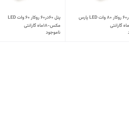
پنل 60در60 روکار ۸٠ وات LED پارس
پنل 60در60 روکار 60 وات LED
مکس-18ماه گارانتی
ناموجود