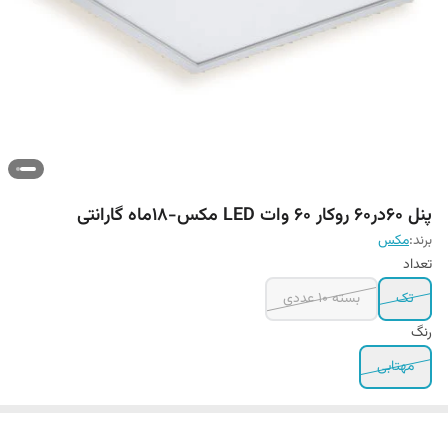
پنل 60در60 روکار 60 وات LED مکس-18ماه گارانتی
برند:
مکس
تعداد
تک
بسته ۱۰ عددی
رنگ
مهتابی