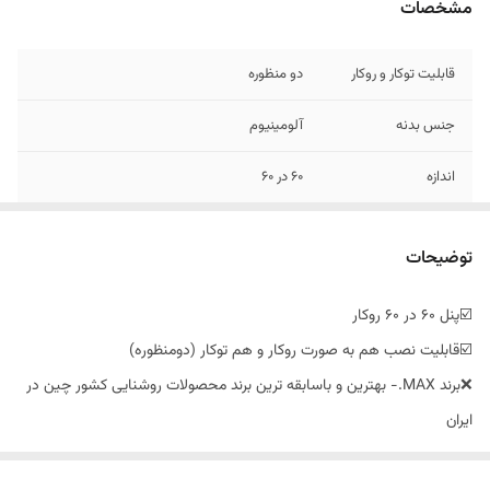
مشخصات
قابلیت توکار و روکار
دو منظوره
جنس بدنه
آلومینیوم
اندازه
60 در 60
نوع لامپ
SMD
توضیحات
میزان شدت نور
۵۰۰۰ لومن
☑️پنل ۶۰ در ۶۰ روکار
سازنده
چین درجه 1
☑️قابلیت نصب هم به صورت روکار و هم توکار (دومنظوره)
❌برند MAX.- بهترین و باسابقه ترین برند محصولات روشنایی کشور چین در
ایران
❌دارای ۱۸ ماه گارانتی و خدمات پس از فروش از جانب شرکت پاورلوکس