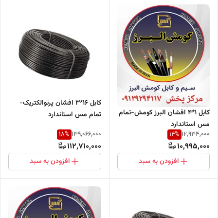
کابل 16*3 افشان پرتوالکتریک-
کابل 1*4 افشان البرز کومش-تمام
تمام مس استاندارد
مس استاندارد
18
%
14
%
139,066,000
12,934,000
112,710,000
10,995,000
افزودن به سبد
افزودن به سبد