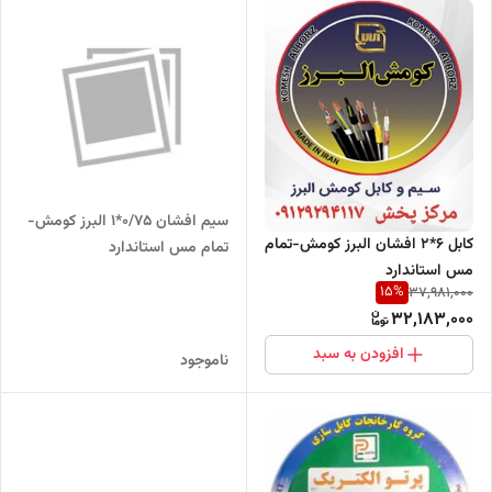
سیم افشان 0/75*1 البرز کومش-
کابل 6*2 افشان البرز کومش-تمام
تمام مس استاندارد
مس استاندارد
15
%
37,981,000
32,183,000
افزودن به سبد
ناموجود