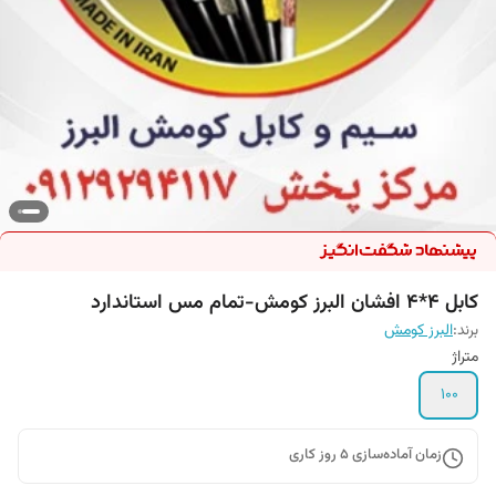
کابل 4*4 افشان البرز کومش-تمام مس استاندارد
برند:
البرز کومش
متراژ
100
زمان آماده‌سازی
5
روز کاری