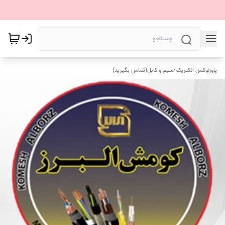
پاورلوکس الکتریک
/
سیم و کابل(تماس بگیرید)