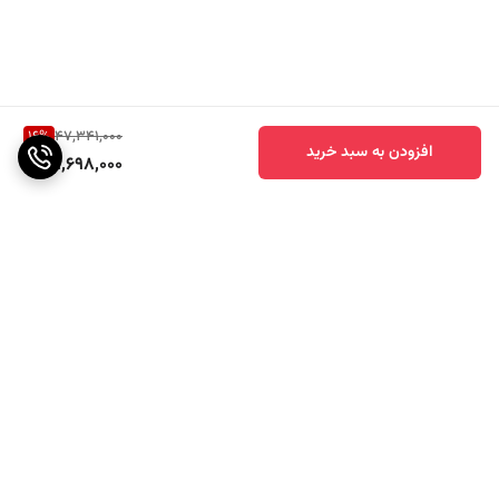
16
%
47,341,000
افزودن به سبد خرید
39,698,000
برگشت به بالا