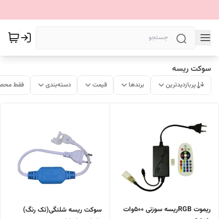
سوکت ریسه
پربازدیدترین
برندها
قیمت
دسته‌بندی
فقط محصو
ریموت RGBریسه سوزنی ۵۰۰وات
سوکت ریسه شلنگی(تک رنگ)