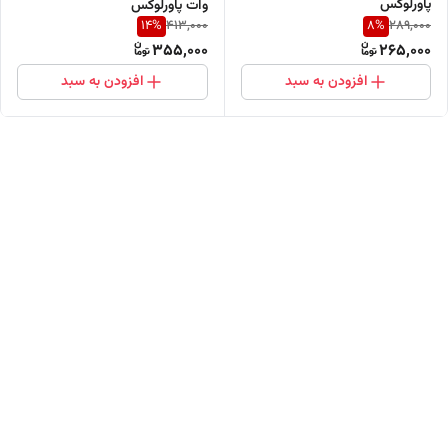
پاورلوکس
وات پاورلوکس
14
%
8
%
413,000
289,000
355,000
265,000
افزودن به سبد
افزودن به سبد