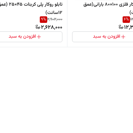
تابلو روکار فلزی ۱٠٠×۸٠ بارانی(عمق
تابلو روکار پلی کربنات ۴۵×۵
۱۲سانت)
9
%
2,902,000
6
%
1
2,628,000
12,
افزودن به سبد
افزودن به سبد