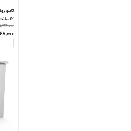
۱۲سانت)
1,714,000
568,000