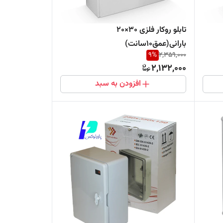
تابلو روکار فلزی ۳٠×۲٠
بارانی(عمق۱٠سانت)
9
%
2,359,000
2,132,000
افزودن به سبد