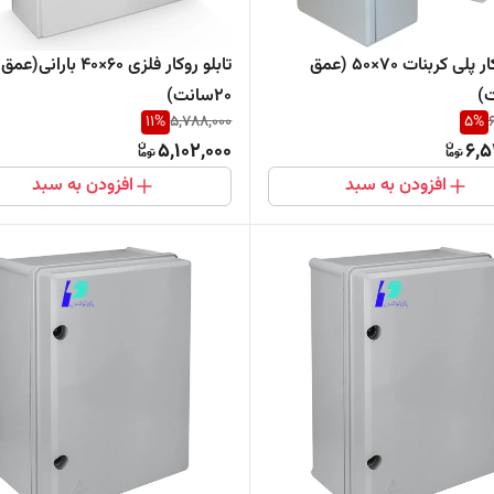
تابلو روکار پلی کربنات ۷٠×۵٠ (عمق
تابلو روکار فلزی ۶٠×۴٠ بارانی(عمق
۲۰سانت)
11
%
5,788,000
5
%
5,102,000
6,5
افزودن به سبد
افزودن به سبد