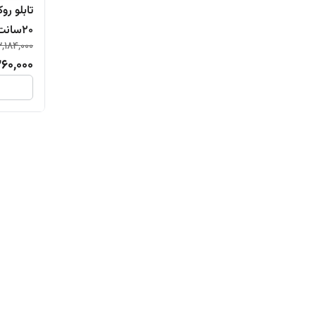
۲٠سانت)
3,184,000
360,000