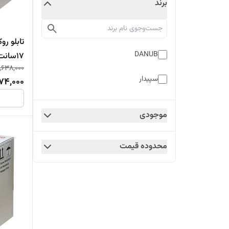
برند
DANUB
۱۷سانت)
,638,000
سپیدار
74,000
موجودی
محدوده قیمت