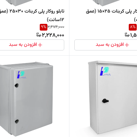
تابلو روکار پلی کربنات ۲۵×۱۵ (عمق
تابلو روکار پلی کربنات ۳٠×۲۵
۱۲سانت)
9
%
2,474,000
8
%
2,228,000
1,
افزودن به سبد
افزودن به سبد