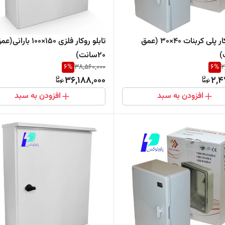
تابلو روکار پلی کربنات ۴٠×۳٠ (عمق
تابلو روکار فلزی ۱۵٠×۱٠٠ بارانی
۲٠سانت)
6
%
38,560,000
6
%
2
36,188,000
2,4
افزودن به سبد
افزودن به سبد