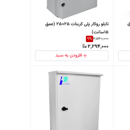
(عمق
تابلو روکار پلی کربنات ۲۵×۲۵ (عمق
۱۵سانت)
9
%
2,540,000
2,294,000
افزودن به سبد