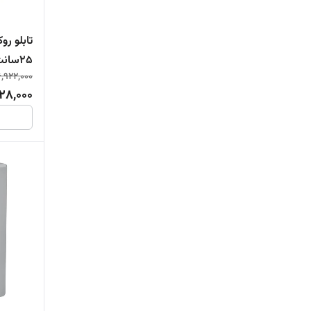
۲۵سانت)
6,922,000
28,000