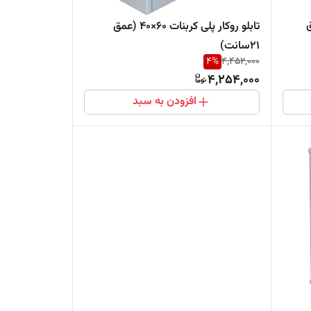
 (عمق
تابلو روکار پلی کربنات ۶٠×۴٠ (عمق
۲۱سانت)
4
%
4,452,000
4,254,000
افزودن به سبد