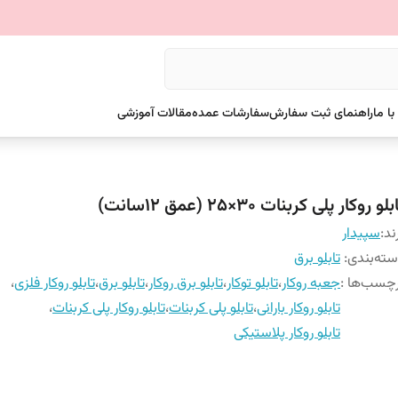
ا ما
راهنمای ثبت سفارش
سفارشات عمده
مقالات آموزشی
بلو روکار پلی کربنات ۳٠×۲۵ (عمق ۱۲سانت)
ند:
سپیدار
ته‌بندی
:
تابلو برق
چسب‌ها :
جعبه روکار
،
تابلو توکار
،
تابلو برق روکار
،
تابلو برق
،
تابلو روکار فلزی
،
تابلو روکار بارانی
،
تابلو پلی کربنات
،
تابلو روکار پلی کربنات
،
تابلو روکار پلاستیکی