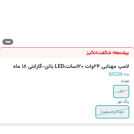
لامپ مهتابی 24وات ۱۲۰سانتLED باتن-گارانتی ۱۸ ماه
برند:
BATON
تعداد
تک
رنگ نور
مهتابی(سفید)