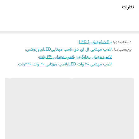
از مزایای این مدل لامپ میتوان به مصرف کمتر،بازدهی بیشتر،سرطان زا نبودن
نظرات
نور ساطع شده و گارانتی ۱۸ ماهه ی آن اشاره کرد.
دسته‌بندی
:
براکت(مهتابی) LED
برچسب‌ها :
لامپ مهتابی ال ای دی
،
لامپ مهتابیLED
،
پاورلوکس
،
لامپ مهتابی جایگزین
،
لامپ مهتابی ۲۴ وات
،
لامپ مهتابی 20 وات LED
،
لامپ مهتابی 20 وات 220ولت