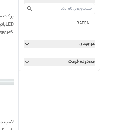
BATON
LEDباتن-گارانتی24ماه
ناموجود
موجودی
محدوده قیمت