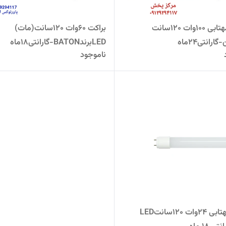
براکت مهتابی 100وات 120سانت
براکت 60وات 120سانت(مات)
LEDبرندBATON-گارانتی18ماه
ناموجود
لامپ مهتابی 24وات ۱۲۰سانتLED