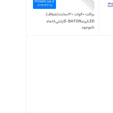
براکت 60وات 120سانت(شفاف)
LEDبرندBATON-گارانتی18ماه
ناموجود