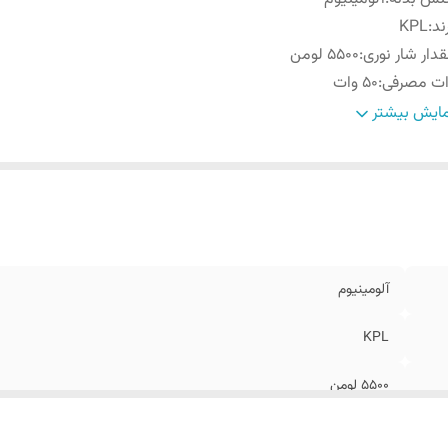
ند
:
KPL
دار شار نوری
:
5500 لومن
ات مصرفی
:
50 وات
رانتی
:
20 ماه
ایش بیشتر
زان پرتاب نور
:
15 الی 20 متر
وع چیپ
:
COB
آلومینیوم
KPL
5500 لومن
50 وات