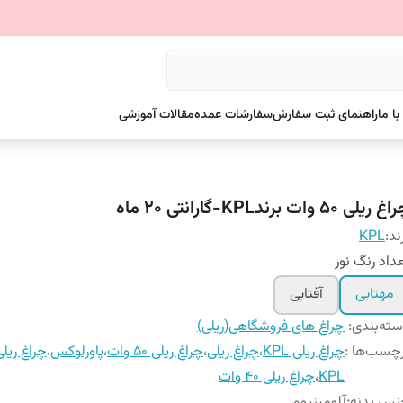
ا ما
راهنمای ثبت سفارش
سفارشات عمده
مقالات آموزشی
 ریلی 50 وات برندKPL-گارانتی 20 ماه
ند:
KPL
داد رنگ نور
مهتابی
آفتابی
ته‌بندی
:
چراغ های فروشگاهی(ریلی)
چسب‌ها :
چراغ ریلی KPL
،
چراغ ریلی
،
چراغ ریلی 50 وات
،
پاورلوکس
،
چراغ ریلی 30و
KPL
،
چراغ ریلی 40 وات
نس بدنه
:
آلومینیوم