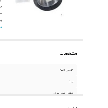
بر
مق
و
گا
نم
می
ن
مشخصات
جنس بدنه
برند
مقدار شار نوری
وات مصرفی