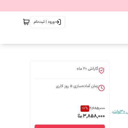
ورود | ثبت‌نام
گارانتی 20 ماه
زمان آماده‌سازی
5
روز کاری
17
%
4,685,000
ات
،
3,858,000