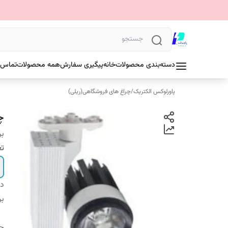
دسته‌بندی محصولات
خانه
پیگیری سفارش
همه محصولات
تماس ب
پاورلوکس الکتریک
/
چراغ های فروشگاهی(ریلی)
چراغ
بر
تع
دس
بر
ج