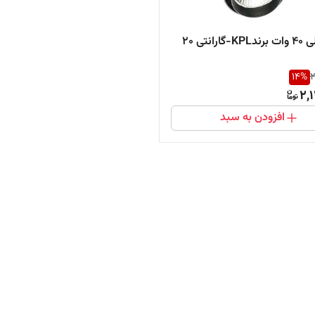
چراغ ریلی 40 وات برندKPL-گارانتی 20
14
%
2
2,
افزودن به سبد