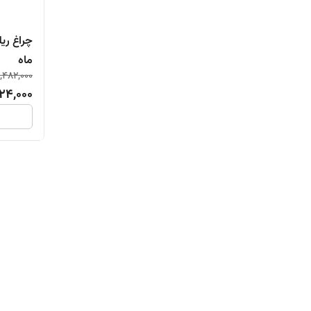
ماه
,482,000
124,000