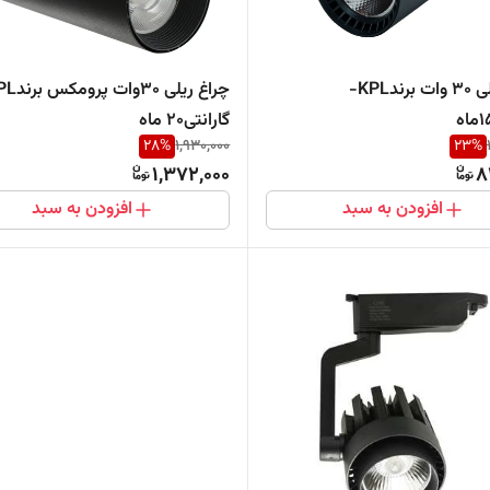
چراغ ریلی 30 وات برندKPL-
گارانتی20 ماه
28
%
1,930,000
23
%
1,372,000
8
افزودن به سبد
افزودن به سبد