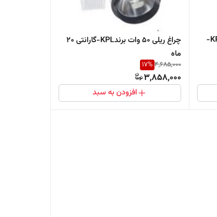
چراغ ریلی 30وات پرومکس برندKPL-
چراغ ریلی 50 وات برندKPL-گارانتی 20
ماه
17
%
4,685,000
3,858,000
افزودن به سبد