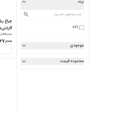
برند
KPL
گارانتی15ماه
1,078,000
27,000
موجودی
محدوده قیمت