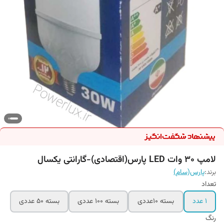
لامپ 30 وات LED پارس(اقتصادی)-گارانتی یکسال
برند:
پارس(سام)
تعداد
۱ عدد
بسته ۱۰عددی
بسته 100 عددی
بسته 50 عددی
رنگ