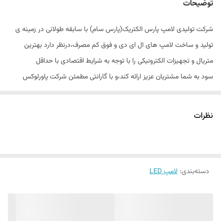
توضیحات
شرکت تولیدی لامپ پارس الکتریک(پارس سام) با سابقه طولانی در زمینه ی
تولید و ساخت لامپ های ال ای دی و فوق کم مصرف،درنظر دارد بهترین
متریال و تجهیزات الکترونیکی را با توجه به شرایط اقتصادی با حداقل
سود به شما مشتریان عزیز ارائه کند،و با گارانتی مطمئن شرکت پاورلوکس
الکتریک از خرید خود اطمینان بیشتری حاصل کنید.
تولید ایرانی،کیفیت عالی،قیمت اقتصادی،بسته بندی مناسب و گارانتی معتبر
نظرات
شیوه ی کاریه ماست.
دسته‌بندی
:
لامپ LED