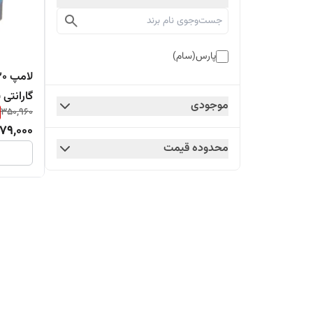
پارس(سام)
گارانتی
موجودی
350,960
79,000
محدوده قیمت