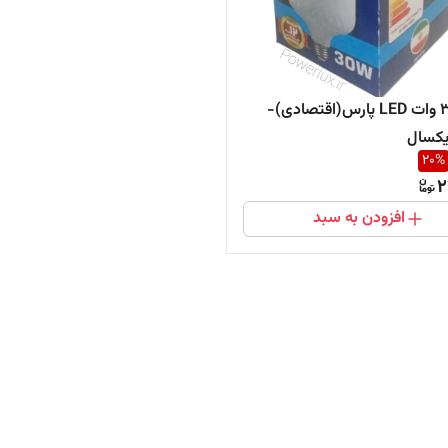
لامپ 30 وات LED پارس(اقتصادی)-
 یکسال
20
%
2
افزودن به سبد