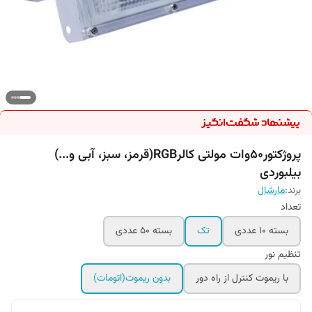
پروژکتور50وات مولتی کالرRGB(قرمز، سبز، آبی و...)
بیلبوردی
برند:
مارشال
تعداد
بسته 10 عددی
تک
بسته 50 عددی
تنظیم نور
با ریموت کنترل از راه دور
بدون ریموت(اتومات)