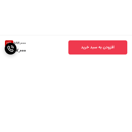
16
%
594,000
افزودن به سبد خرید
497,000
برگشت به بالا