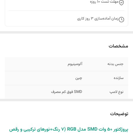
مهلت تست 10 روزه
زمان آماده‌سازی
3
روز کاری
مشخصات
جنس بدنه
آلومینیوم
سازنده
چین
نوع لامپ
SMD فوق کم مصرف
میزان پرتاب نور
بیش از 10 متر
توضیحات
نوع تغذیه
220 ولت(برق شهری)
پروژکتور 50 وات SMD مدل RGB (۷ رنگ+نورهای ترکیبی و رقص