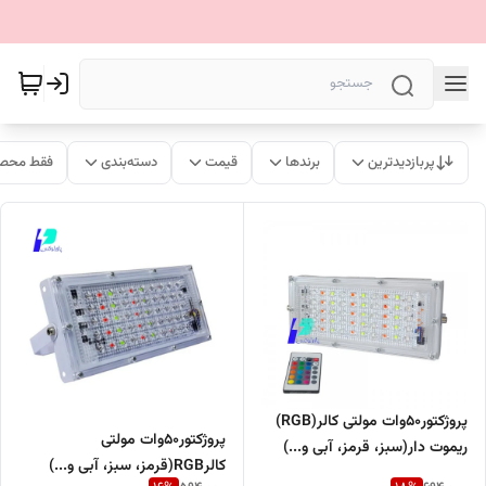
پربازدیدترین
برندها
قیمت
دسته‌بندی
فقط محصو
پروژکتور50وات مولتی کالر(RGB)
پروژکتور50وات مولتی
ریموت دار(سبز، قرمز، آبی و...)
کالرRGB(قرمز، سبز، آبی و...)