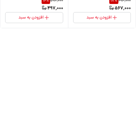
16
%
18
%
594,000
694,000
بیلبوردی
497,000
567,000
افزودن به سبد
افزودن به سبد