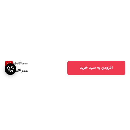
7
%
1,633,000
افزودن به سبد خرید
1,504,000