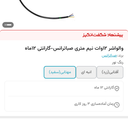
والواشر ۱۲وات نیم متری صباترانس-گارانتی ۱۲ماه
برند:
صباترانس
رنگ نور
آفتابی(زرد)
انبه ای
مهتابی(سفید)
گارانتی ۱۲ ماه
زمان آماده‌سازی
3
روز کاری