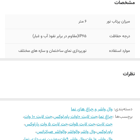
مشخصات
میزان پرتاب نور
۶ متر
درجه حفاظت
IP65(مقاوم در برابر نفوذ آب و غبار)
موارد استفاده
نورپردازی نمای ساختمان و سازه های مختلف
توان
۱۲ وات
نظرات
نوع چیپ
COB لنزدار
جنس بدنه
آلومینیوم
دسته‌بندی
:
وال واشر و چراغ های نما
مجوزها
کد ۱۰ رقمی استاندارد ملی ایران
برچسب‌ها :
چراغ نما
،
جت لایت ۱۰وات پاورلوکس
،
جت لایت ۱۰ وات
،
جت لایت
،
جت لایت ۵وات
،
جت لایت ۵ وات پارلوکس
،
طول چراغ
۵۰ سانتی متر
پاورلوکس
،
وال واشر
،
والواشر
،
والواشر صباترانس
،
طول عمر مفید
وال واشر ۱۰ وات
،
۲۰۰۰۰ ساعت(معادل ۵ سال)
وال واشر ۹وات
،
بهترین نورپردازی نما
،