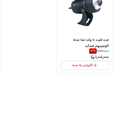
جت لایت ۱۰ وات نما-بدنه
آلومینیوم ضدآب
14
%
1,177,000
1,001,000
افزودن به سبد