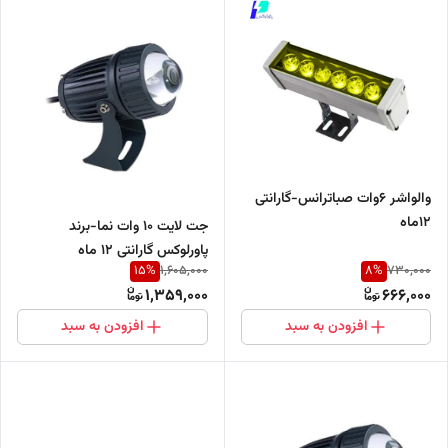
والواشر ۶وات صباترانس-گارانتی
۱۲ماه
جت لایت ۱۰ وات نما-برند
پاورلوکس گارانتی ۱۲ ماه
15
%
8
%
1,605,000
730,000
1,359,000
666,000
افزودن به سبد
افزودن به سبد