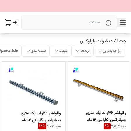
جت لایت ۵ وات پارلوکس
جدیدترین
برندها
قیمت
دسته‌بندی
فقط محصولا
والواشر ۳۶وات یک متری
والواشر ۲۴وات یک متری
صباترانس-گارانتی ۱۲ماه
صباترانس-گارانتی ۱۲ماه
14
%
9
%
2,761,000
3,514,000