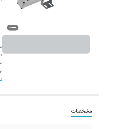
می
د
مو
تو
ن
نم
ج
مج
طو
مشخصات
طو
سا