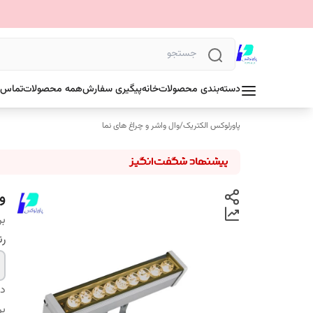
دسته‌بندی محصولات
خانه
پیگیری سفارش
همه محصولات
تماس ب
پاورلوکس الکتریک
/
وال واشر و چراغ های نما
والوا
بر
رن
دس
بر