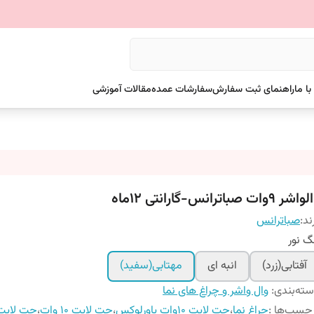
ا ما
راهنمای ثبت سفارش
سفارشات عمده
مقالات آموزشی
شر ۹وات صباترانس-گارانتی ۱۲ماه
ند:
صباترانس
گ نور
آفتابی(زرد)
انبه ای
مهتابی(سفید)
ته‌بندی
:
وال واشر و چراغ های نما
چسب‌ها :
چراغ نما
،
جت لایت ۱۰وات پاورلوکس
،
جت لایت ۱۰ وات
،
جت لایت