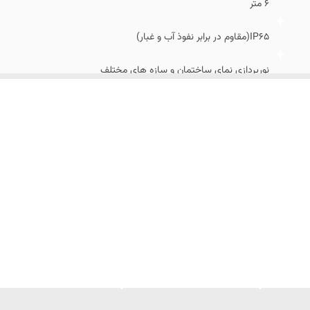
۶ متر
IP65(مقاوم در برابر نفوذ آب و غبار)
نورپردازی نمای ساختمان و سازه های مختلف
۹ وات
COB لنزدار
آلومینیوم
کد ۱۰ رقمی استاندارد ملی ایران
۲۵ سانتی متر
۲۰۰۰۰ ساعت(معادل ۵ سال)
ایران-شرکت صبا ترانس