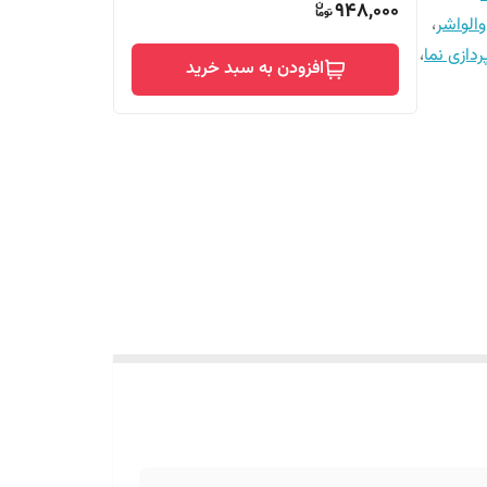
948,000
والواشر
،
ردازی نما
،
افزودن به سبد خرید