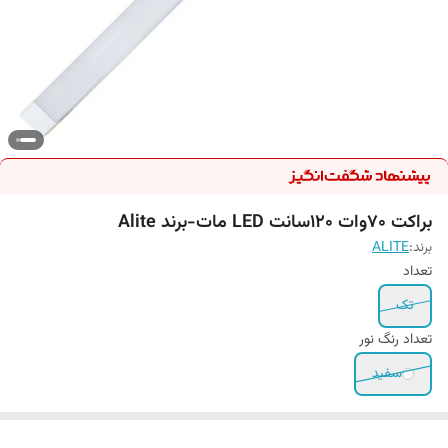
براکت 70وات 120سانت LED مات-برند Alite
برند:
ALITE
تعداد
تک
تعداد رنگ نور
سفید