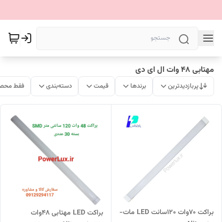
مهتابی 48 وات ال ای دی
پربازدیدترین
برندها
قیمت
دسته‌بندی
فقط محصو
براکت 70وات 120سانت LED مات-
براکت LED مهتابی 48وات