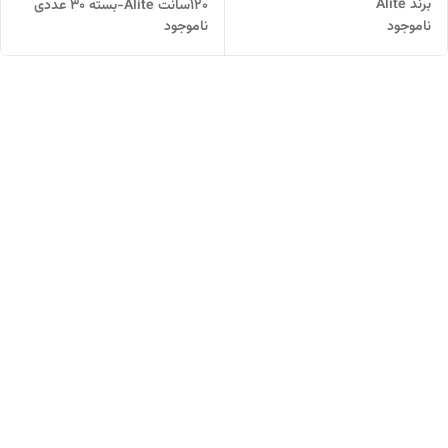
برند Alite
120سانت Alite-بسته 30 عددی
ناموجود
ناموجود