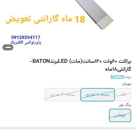
براکت 60وات 120سانت(مات) LEDبرندBATON-
گارانتی18ماه
برند:
BATON
تعداد
تک
بسته 10 عددی
بسته ۳۰ عددی
رنگ نور
مهتابی