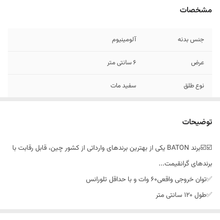
مشخصات
جنس بدنه
آلومینیوم
عرض
۶ سانتی متر
نوع طلق
سفید مات
گارانتی
18 ماه
توضیحات
سازنده
چین-درجه 1
☑️☑️برند BATON یکی از بهترین برندهای وارداتی از کشور چین، قابل رقابت با
میزان شدت نور
۴۵۰۰ لومن
برندهای گرانقیمت...
توان
۶۰ وات
✅توان خروجی واقعی۶۰ وات و با حداقل تلورانس
✅طول 120 سانتی متر
طول
120 سانتی متر
✅عرض ۶ سانتی متر