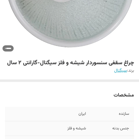
چراغ سقفی سنسوردار شیشه و فلز سیگنال-گارانتی 2 سال
برند:
سیگنال
مشخصات
سازنده
ایران
جنس بدنه
شیشه و فلز