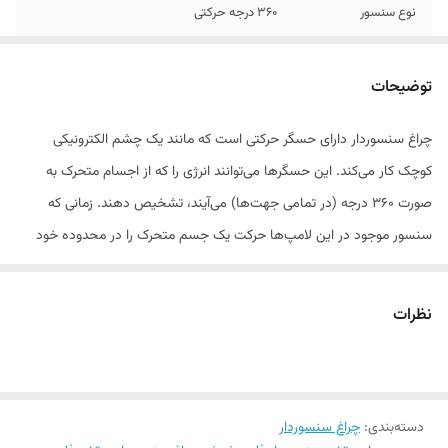
نوع سنسور
360 درجه حرکتی
ابعاد
30 سانتی متر
توضیحات
تعداد سرپیچ
2 عدد
چراغ سنسوردار دارای حسگر حرکتی است که مانند یک چشم الکترونیکی
گارانتی
2 سال
کوچک کار می‌کند. این حسگرها می‌توانند انرژی را که از اجسام متحرک به
صورت 360 درجه (در تمامی جهت‌ها) می‌آیند، تشخیص دهند. زمانی که
سنسور موجود در این لامپ‌ها حرکت یک جسم متحرک را در محدوده خود
حس کند، جریان برق برقرار و چراغ روشن می‌شود. بعد از خارج شدن افراد و
اجسام از محدوده سنسور، در حالت عادی، چراغ بر اساس مدت زمان تنظیم
نظرات
شده، خاموش می‌شود.
مزایای چراغ سنسوردار چیست؟
دسته‌بندی
:
چراغ سنسوردار
داشتن یک سیستم نورپردازی مجهز و مدرن علاوه بر زیبا کردن منزل شما،